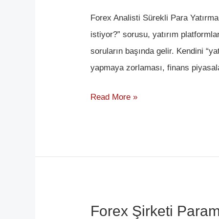
Uzmanı
Forex Analisti Sürekli Para Yatırma
Sürekli
istiyor?” sorusu, yatırım platforml
Para
soruların başında gelir. Kendini “yat
Yatırmamı
yapmaya zorlaması, finans piyasala
İstiyor
Read More »
Forex Şirketi Para
Forex