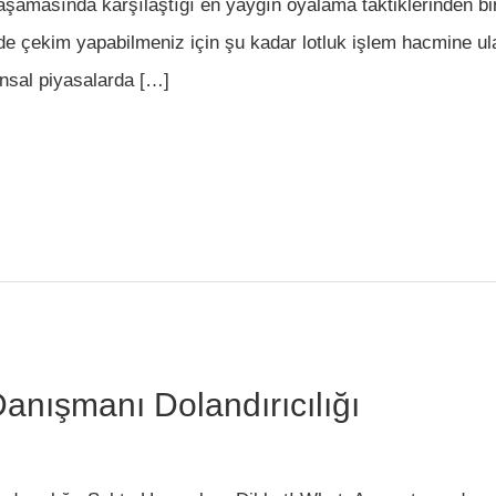
şamasında karşılaştığı en yaygın oyalama taktiklerinden biri
e çekim yapabilmeniz için şu kadar lotluk işlem hacmine ula
ansal piyasalarda […]
anışmanı Dolandırıcılığı