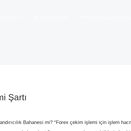
ANASAYFA
AV. EMRAH BOZ
FOREX DOLANDIRICILIĞ
i Şartı
landırıcılık Bahanesi mi? “Forex çekim işlemi için işlem ha