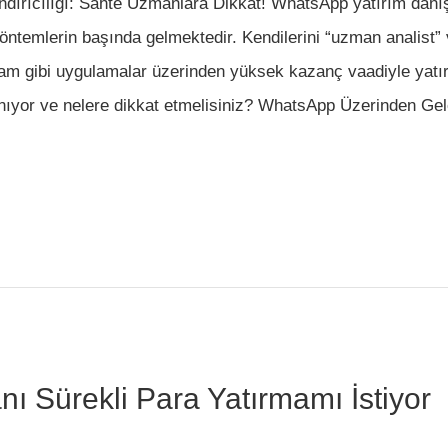
ırıcılığı: Sahte Uzmanlara Dikkat! WhatsApp yatırım danış
öntemlerin başında gelmektedir. Kendilerini “uzman analist”
ram gibi uygulamalar üzerinden yüksek kazanç vaadiyle yatır
zanıyor ve nelere dikkat etmelisiniz? WhatsApp Üzerinden Ge
ı Sürekli Para Yatırmamı İstiyor