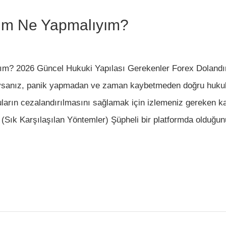
dım Ne Yapmalıyım?
ım? 2026 Güncel Hukuki Yapılası Gerekenler Forex Dolandı
uysanız, panik yapmadan ve zaman kaybetmeden doğru hukuki
ların cezalandırılmasını sağlamak için izlemeniz gereken ka
? (Sık Karşılaşılan Yöntemler) Şüpheli bir platformda olduğu