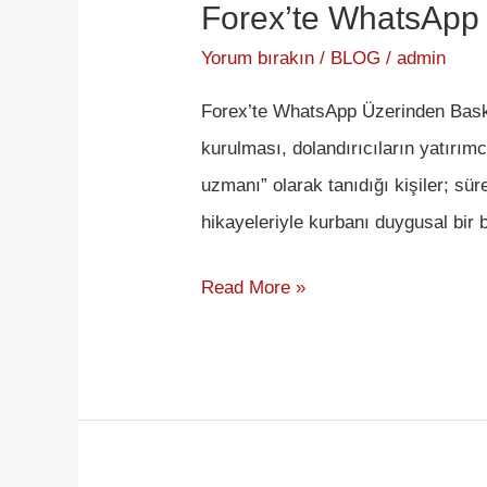
Forex’te WhatsApp
Forex’te
WhatsApp
Yorum bırakın
/
BLOG
/
admin
Üzerinden
Forex’te WhatsApp Üzerinden Bask
Baskı
kurulması, dolandırıcıların yatırım
uzmanı” olarak tanıdığı kişiler; sür
hikayeleriyle kurbanı duygusal bir b
Read More »