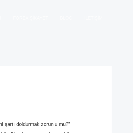
I
FOREX ŞİKAYET
BLOG
İLETİŞİM
cmi şartı doldurmak zorunlu mu?”