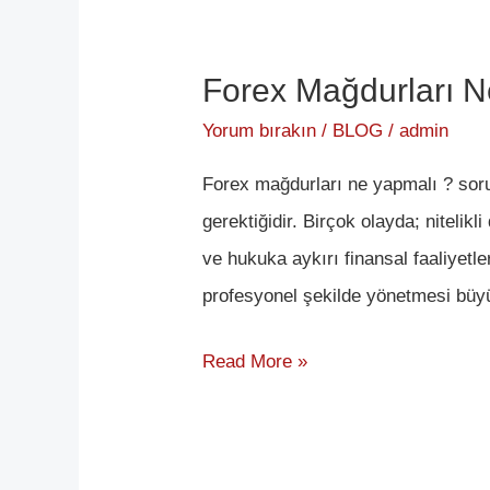
Forex Mağdurları N
Forex
Mağdurları
Yorum bırakın
/
BLOG
/
admin
Ne
Forex mağdurları ne yapmalı ? sor
Yapmalı
gerektiğidir. Birçok olayda; nitelikl
?
ve hukuka aykırı finansal faaliyetl
profesyonel şekilde yönetmesi büyü
Read More »