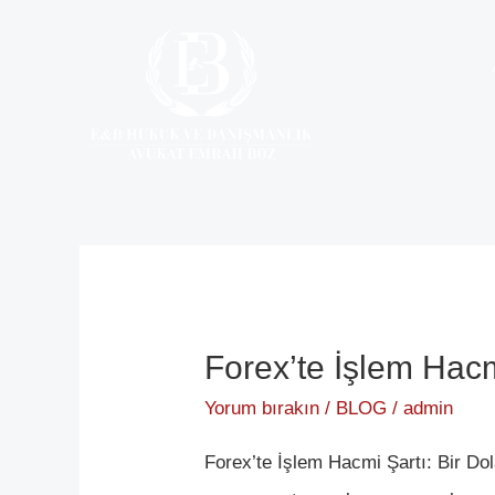
İçeriğe
Post
atla
pagination
Forex’te İşlem Hacm
Forex’te
İşlem
Yorum bırakın
/
BLOG
/
admin
Hacmi
Forex’te İşlem Hacmi Şartı: Bir Do
Şartı