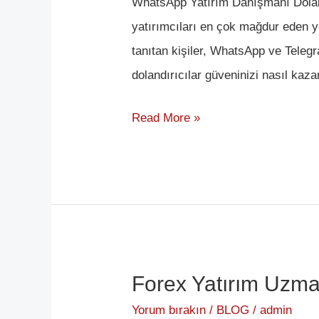
WhatsApp Yatırım Danışmanı Doland
Dolandırıcılığı
yatırımcıları en çok mağdur eden y
tanıtan kişiler, WhatsApp ve Teleg
dolandırıcılar güveninizi nasıl ka
Read More »
Forex Yatırım Uzman
Forex
Yatırım
Yorum bırakın
/
BLOG
/
admin