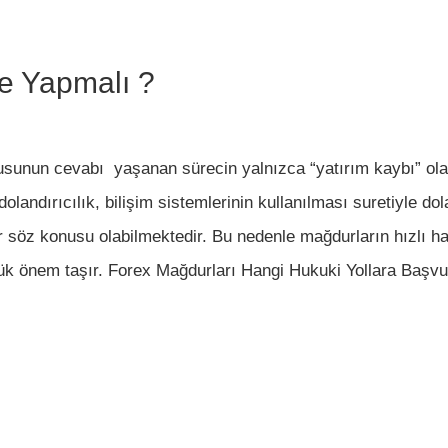
e Yapmalı ?
usunun cevabı yaşanan sürecin yalnızca “yatırım kaybı” ola
i dolandırıcılık, bilişim sistemlerinin kullanılması suretiyle d
er söz konusu olabilmektedir. Bu nedenle mağdurların hızlı h
k önem taşır. Forex Mağdurları Hangi Hukuki Yollara Başvur