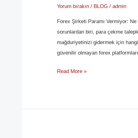
Şirketi
Yorum bırakın
/
BLOG
/
admin
Paramı
Forex Şirketi Paramı Vermiyor: Ne 
Vermiyor
sorunlardan biri, para çekme taleple
mağduriyetinizi gidermek için hang
güvenilir olmayan forex platformları
Read More »