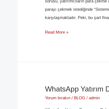
sorusu, yatırımcıların para çekme a
parayı çekmek istediğinde “Sistemd
karşılaşmaktadır. Peki, bu şart fin
Read More »
WhatsApp Yatırım D
WhatsApp
Yatırım
Yorum bırakın
/
BLOG
/
admin
Danışmanı